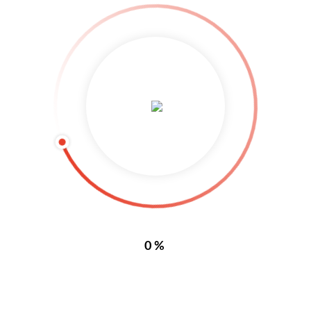
der Stadt gestützt hat, sollte nun die gesamte Bevölkerung angesprochen
werden. Bereits am 17. Januar und am 08. Juli 1933 fanden wieder
„Närrische Veranstaltungen“ statt. Am 28. Januar 1934 wurde ein neuer
Elferrat gebildet. Am 13. April 1934 erfolgte dann die Gründung der
Breisgauer Narrenzunft. Die Vereinigung der Freiburger Großen
Karnevalsgesellschaft mit dem alten Freiburger Karnevals-Verein wurde
vollzogen. Im Jahre 1934 begann auch der Aufbau der Freiburger Fasnet
durch die Gründung von Narrennestern in den einzelnen Stadtteilen. Im
neuen Elferrat der B.N.Z waren u.a. Harry Schäfer, Franz Dufner, Willy
Jäger, Adolf Poppen und Paul Danz.
Website:
www.herrenelferrat-freiburg.de
Email:
wiehle@hyfagro.de
0%