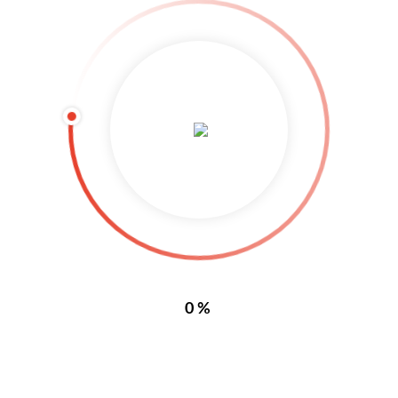
2015
Otto Neideck, Erster Bürgermeister der Stadt Freiburg
2014
Wolfgang Fiek, BZ-Stadtredaktion und Zunftrat
2013
Privatbrauerei Ganter Freiburg
2012
Paul Teike, Narrenmeister des Verband Oberrheinischer Narrenzünfte
2011
Fritz Keller, Präsident des SC Freiburg
2010
Dr. Robert Zollitsch, Erzbischof von Freiburg, Vorsitzender der dt.
Bischofskonferenz
2009
Horst Kary, Vorsitzender des Vorstandes der Sparkasse Freiburg
2008
Wolfgang Herterich, Ehrennarrenmeister des VON
2007
Gernot Erler, Staatsminister
2006
Günter H. Oettinger, Ministerpräsident Baden-Württemberg
0%
2005
Rezzo Schlauch, Parlamentarischer Staatssekretär
2004
Willi Stächele, Landwirtschaftsminister